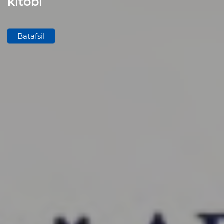
kitobi
Matbuot xizmati
Batafsil
Yangiliklar
E'lon va tadbirlar
Mediateka
Normativ hujjatlar
Korrupsiyaga qarshi kurash
Prezident qaror va farmonlari