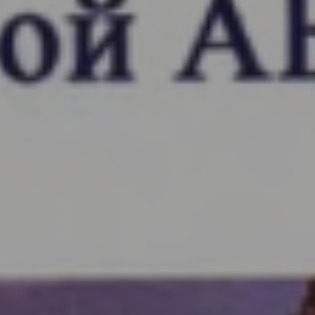
Ta'lim vazirligi qaror va farmonlari
Xorazm viloyati boshqarmasi qarorlari
O'z kuchini yo‘qotgan hujjatlar