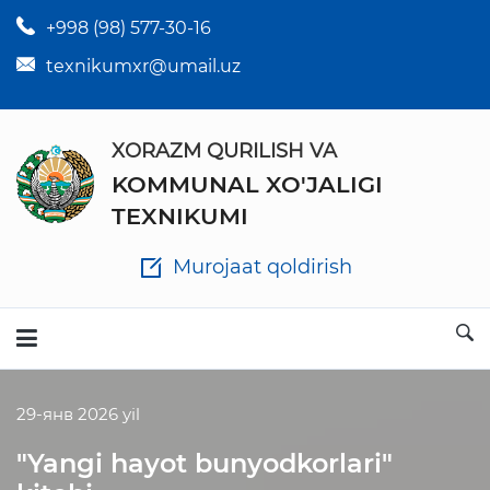
+998 (98) 577-30-16
×
To'garaklar jadvali
texnikumxr@umail.uz
XORAZM QURILISH VA
KOMMUNAL XO'JALIGI
Ota-onalarga
TEXNIKUMI
Huquq va majburiyatlar
Murojaat qoldirish
Rahbariyat qabul kunlari
Texnikumga o‘quvchilarni qabul qilish
29-янв 2026 yil
"Yangi hayot bunyodkorlari"