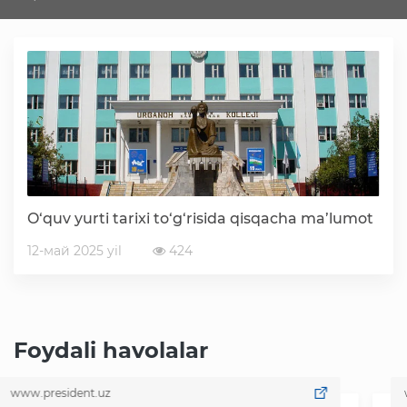
Matbuot xizmati
Yangiliklar
E'lon va tadbirlar
Mediateka
O‘quv yurti tarixi to‘g‘risida qisqacha ma’lumot
12-май 2025 yil
424
Normativ hujjatlar
Korrupsiyaga qarshi kurash
Foydali havolalar
ww.president.uz
www
Prezident qaror va farmonlari