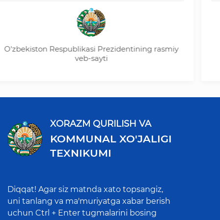
Ta'lim vazirligi qaror va farmonlari
zbekiston Respublikasi Prezidentining rasmiy
Y
Xorazm viloyati boshqarmasi qarorlari
veb-sayti
O'z kuchini yo‘qotgan hujjatlar
XORAZM QURILISH VA
KOMMUNAL XO'JALIGI
TEXNIKUMI
Diqqat! Agar siz matnda xato topsangiz,
uni tanlang va ma'muriyatga xabar berish
uchun Ctrl + Enter tugmalarini bosing