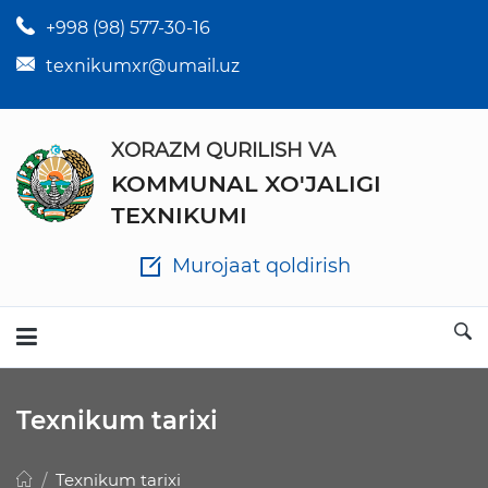
+998 (98) 577-30-16
×
To'garaklar jadvali
texnikumxr@umail.uz
XORAZM QURILISH VA
KOMMUNAL XO'JALIGI
Ota-onalarga
TEXNIKUMI
Huquq va majburiyatlar
Murojaat qoldirish
Rahbariyat qabul kunlari
Texnikumga o‘quvchilarni qabul qilish
Texnikum tarixi
Texnikum tarixi